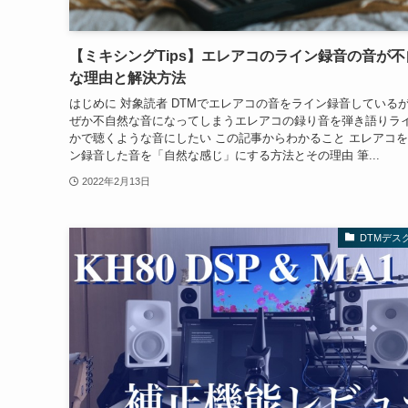
【ミキシングTips】エレアコのライン録音の音が不
な理由と解決方法
はじめに 対象読者 DTMでエレアコの音をライン録音している
ぜか不自然な音になってしまうエレアコの録り音を弾き語りラ
かで聴くような音にしたい この記事からわかること エレアコ
ン録音した音を「自然な感じ」にする方法とその理由 筆...
2022年2月13日
DTMデス