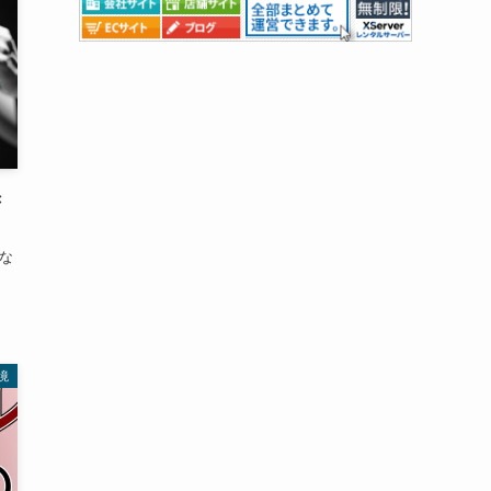
き
かな
境