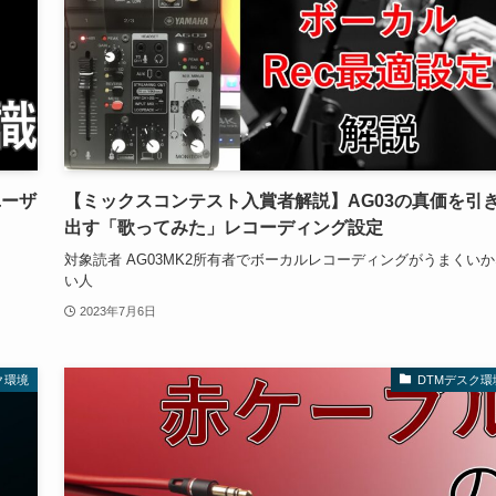
ユーザ
【ミックスコンテスト入賞者解説】AG03の真価を引
出す「歌ってみた」レコーディング設定
対象読者 AG03MK2所有者でボーカルレコーディングがうまくい
い人
2023年7月6日
ク環境
DTMデスク環