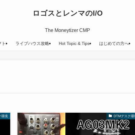
ロゴスとレンマのI/O
The Moneytizer CMP
フト
ライブハウス攻略
Hot Topic & Tips
はじめての方へ
ク環境
DTMデスク環