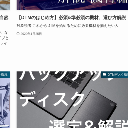
自然
【DTMのはじめ方】必須&準必須の機材、選び方解説
対象読者 これからDTMを始めるために必要機材を揃えたい人
が、な
2022年1月25日
イブと
をライ
ク環境
DTMデスク環