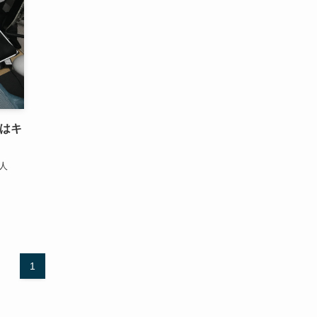
はキ
人
1